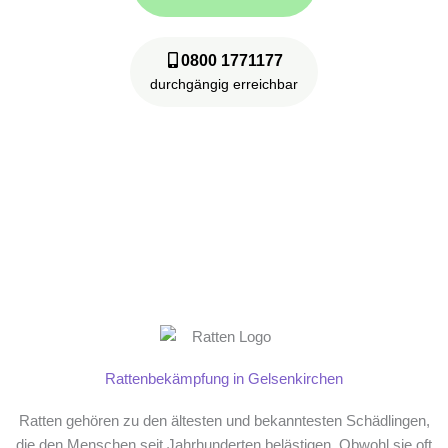
0800 1771177
durchgängig erreichbar
24/7 rund um die Uhr telefonisch erreichbar – nach
Feierabend nimmt unsere digitale Assistentin Eva
Ihren Anruf entgegen!
Eva
digitale Assistentin
Rattenbekämpfung in Gelsenkirchen
Ratten gehören zu den ältesten und bekanntesten Schädlingen,
die den Menschen seit Jahrhunderten belästigen. Obwohl sie oft