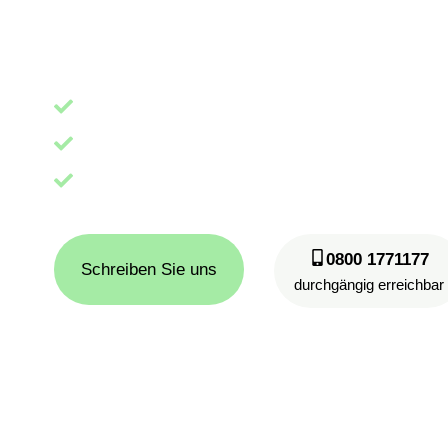
Panik!
dauerhafte Beseitigung
kurzfristige Termine
kostenlose Erstberatung
0800 1771177
Schreiben Sie uns
durchgängig erreichbar
24/7 rund um die Uhr telefonisch erreichbar – nach Fe
digitale Assistentin Eva Ihren Anruf entgegen!
Eva
digitale Assistentin