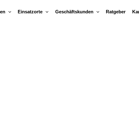
gen
Einsatzorte
Geschäftskunden
Ratgeber
Kar
Termin online buchen bei Ratten, 
ne