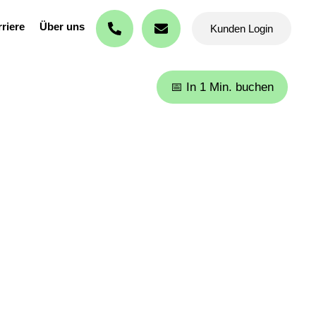
riere
Über uns
Kunden Login
Mäuse- & Wespenbefall!
📅 In 1 Min. buchen