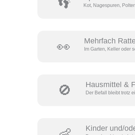
👣
Kot, Nagespuren, Polte
Mehrfach Ratt
👀
Im Garten, Keller oder
Hausmittel & F
🚫
Der Befall bleibt trotz
Kinder und/od
👶