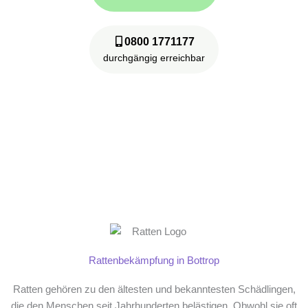
0800 1771177
durchgängig erreichbar
24/7 rund um die Uhr telefonisch erreichbar – nach
Feierabend nimmt unsere digitale Assistentin Eva
Ihren Anruf entgegen!
Eva
digitale Assistentin
Rattenbekämpfung in Bottrop
Ratten gehören zu den ältesten und bekanntesten Schädlingen,
die den Menschen seit Jahrhunderten belästigen. Obwohl sie oft