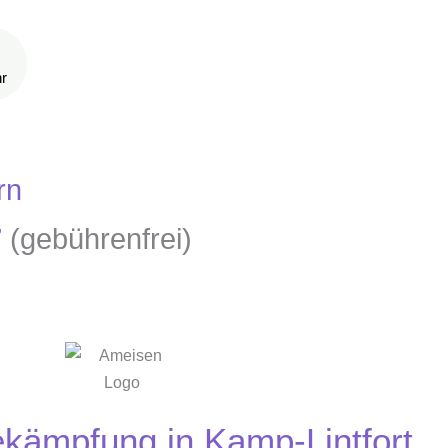
hr
rn
7
(gebührenfrei)
kämpfung in Kamp-Lintfort