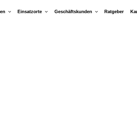
gen
Einsatzorte
Geschäftskunden
Ratgeber
Kar
in
eine